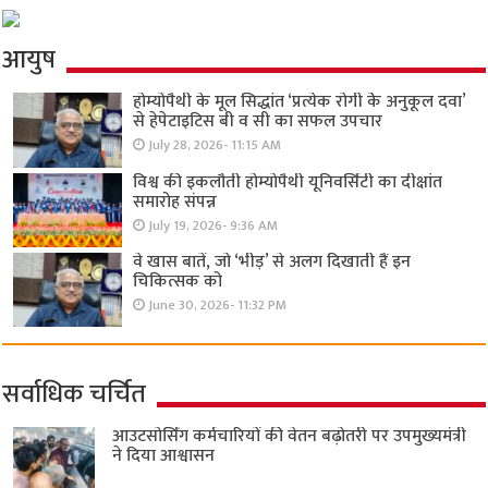
आयुष
होम्योपैथी के मूल सिद्धांत ‘प्रत्येक रोगी केे अनुकूल दवा’
से हेपेटाइटिस बी व सी का सफल उपचार
July 28, 2026- 11:15 AM
विश्व की इकलौती होम्योपैथी यूनिवर्सिटी का दीक्षांत
समारोह संपन्न
July 19, 2026- 9:36 AM
वे खास बातें, जो ‘भीड़’ से अलग दिखाती हैं इन
चिकित्सक को
June 30, 2026- 11:32 PM
सर्वाधिक चर्चित
आउटसोर्सिंग कर्मचारियों की वेतन बढ़ोतरी पर उपमुख्यमंत्री
ने दिया आश्वासन