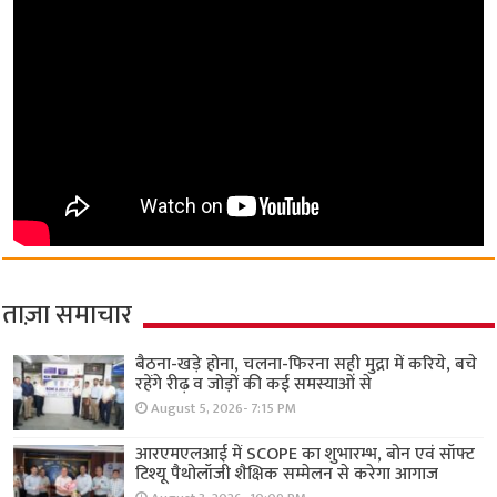
ताज़ा समाचार
बैठना-खड़े होना, चलना-फिरना सही मुद्रा में करिये, बचे
रहेंगे रीढ़ व जोड़ों की कई समस्याओं से
August 5, 2026- 7:15 PM
आरएमएलआई में SCOPE का शुभारम्भ, बोन एवं सॉफ्ट
टिश्यू पैथोलॉजी शैक्षिक सम्मेलन से करेगा आगाज