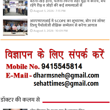
बैठना-खड़े होना, चलना-फिरना सही मुद्रा में करिये, बचे
रहेंगे रीढ़ व जोड़ों की कई समस्याओं से
August 5, 2026- 7:15 PM
आरएमएलआई में SCOPE का शुभारम्भ, बोन एवं सॉफ्ट
टिश्यू पैथोलॉजी शैक्षिक सम्मेलन से करेगा आगाज
August 3, 2026- 10:09 PM
डॉक्टर की कलम से