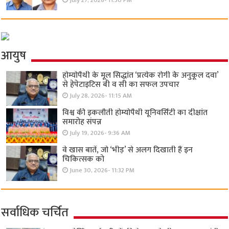
July 27, 2026- 11:30 PM
आयुष
होम्योपैथी के मूल सिद्धांत ‘प्रत्येक रोगी केे अनुकूल दवा’
से हेपेटाइटिस बी व सी का सफल उपचार
July 28, 2026- 11:15 AM
विश्व की इकलौती होम्योपैथी यूनिवर्सिटी का दीक्षांत
समारोह संपन्न
July 19, 2026- 9:36 AM
वे खास बातें, जो ‘भीड़’ से अलग दिखाती हैं इन
चिकित्सक को
June 30, 2026- 11:32 PM
सर्वाधिक चर्चित