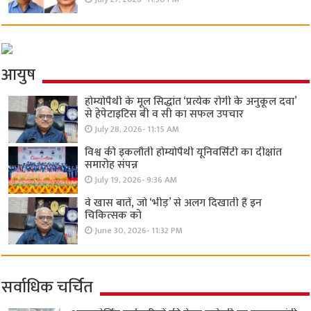
आयुष
होम्योपैथी के मूल सिद्धांत ‘प्रत्येक रोगी केे अनुकूल दवा’
से हेपेटाइटिस बी व सी का सफल उपचार
July 28, 2026- 11:15 AM
विश्व की इकलौती होम्योपैथी यूनिवर्सिटी का दीक्षांत
समारोह संपन्न
July 19, 2026- 9:36 AM
वे खास बातें, जो ‘भीड़’ से अलग दिखाती हैं इन
चिकित्सक को
June 30, 2026- 11:32 PM
सर्वाधिक चर्चित