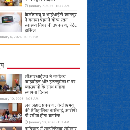
January 7, 2026- 11:47 AM
केजीएमयू व आईआईटी कानपुर
ने बनाया पहनने योग्य स्तन
स्वास्थ्य निगरानी उपकरण, पेटेंट
हासिल
nuary 6, 2026- 10:59 PM
ुष
सीआरआईएच ने गर्भाशय
फाइब्रॉइड और इन्फ्लूएंजा ए पर
व्याख्यानों के साथ मनाया
स्थापना दिवस
anuary 10, 2026- 7:05 AM
लव जेहाद प्रकरण : केजीएमयू
की ऐतिहासिक कार्रवाई, आरोपी
डॉ रमीज होगा बर्खास्त
January 10, 2026- 1:33 AM
नाडियाड में साइंटिफिक सेमिनार