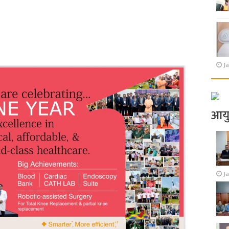
Ja
आय
J