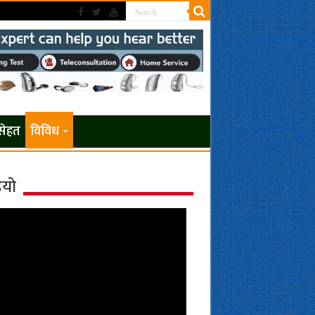
सेहत
विविध
ियो