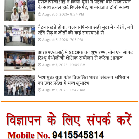
एसजीपीजीआई ने किया यूपी में पहली बार सिजेरियन
के साथ डबल हार्ट रिप्लेसमेंट, मां-नवजात दोनों स्वस्थ
August 6, 2026- 8:54 PM
बैठना-खड़े होना, चलना-फिरना सही मुद्रा में करिये, बचे
रहेंगे रीढ़ व जोड़ों की कई समस्याओं से
August 5, 2026- 7:15 PM
आरएमएलआई में SCOPE का शुभारम्भ, बोन एवं सॉफ्ट
टिश्यू पैथोलॉजी शैक्षिक सम्मेलन से करेगा आगाज
August 3, 2026- 10:09 PM
‘नशामुक्त युवा फॉर विकसित भारत’ संकल्प अभियान
का उत्तर प्रदेश में भव्य शुभारंभ
August 3, 2026- 12:47 AM