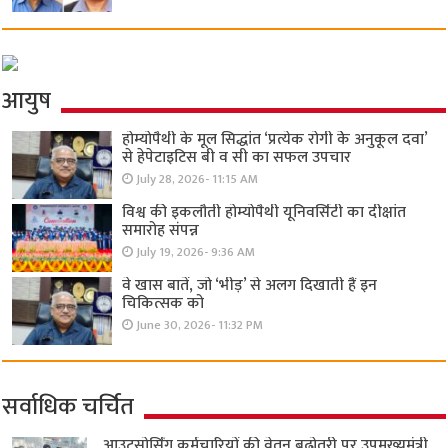
आयुष
होम्योपैथी के मूल सिद्धांत ‘प्रत्येक रोगी केे अनुकूल दवा’
से हेपेटाइटिस बी व सी का सफल उपचार
July 28, 2026- 11:15 AM
विश्व की इकलौती होम्योपैथी यूनिवर्सिटी का दीक्षांत
समारोह संपन्न
July 19, 2026- 9:36 AM
वे खास बातें, जो ‘भीड़’ से अलग दिखाती हैं इन
चिकित्सक को
June 30, 2026- 11:32 PM
सर्वाधिक चर्चित
आउटसोर्सिंग कर्मचारियों की वेतन बढ़ोतरी पर उपमुख्यमंत्री