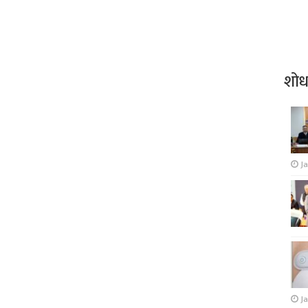
शो
J
Ja