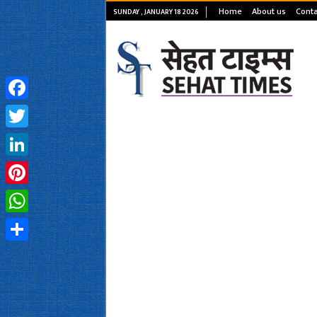
Home
About us
Conta
SUNDAY , JANUARY 18 2026
Facebook
Twitter
LinkedIn
Pinterest
WhatsApp
Share