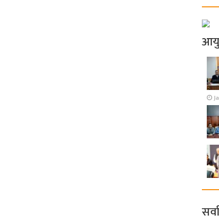
आय
J
सर्व