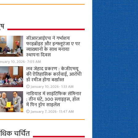
ुष
सीआरआईएच ने गर्भाशय
फाइब्रॉइड और इन्फ्लूएंजा ए पर
व्याख्यानों के साथ मनाया
स्थापना दिवस
anuary 10, 2026- 7:05 AM
लव जेहाद प्रकरण : केजीएमयू
की ऐतिहासिक कार्रवाई, आरोपी
डॉ रमीज होगा बर्खास्त
January 10, 2026- 1:33 AM
नाडियाड में साइंटिफिक सेमिनार
: तीन घंटे, 300 स्लाइड्स, हॉल
में पिन ड्रॉप साइलेंस
January 7, 2026- 11:47 AM
ाधिक चर्चित