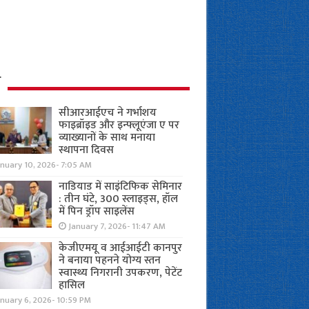
ध
सीआरआईएच ने गर्भाशय
फाइब्रॉइड और इन्फ्लूएंजा ए पर
व्याख्यानों के साथ मनाया
स्थापना दिवस
anuary 10, 2026- 7:05 AM
नाडियाड में साइंटिफिक सेमिनार
: तीन घंटे, 300 स्लाइड्स, हॉल
में पिन ड्रॉप साइलेंस
January 7, 2026- 11:47 AM
केजीएमयू व आईआईटी कानपुर
ने बनाया पहनने योग्य स्तन
स्वास्थ्य निगरानी उपकरण, पेटेंट
हासिल
nuary 6, 2026- 10:59 PM