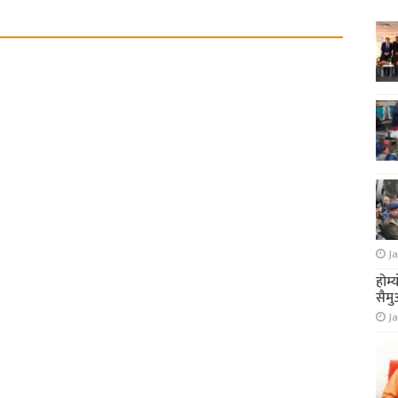
Ja
होम्
सैमु
Ja