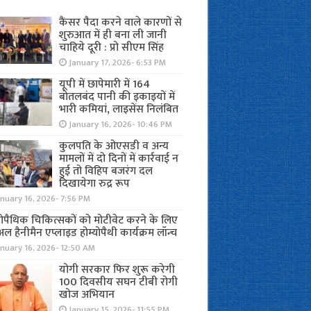
कैंसर पैदा करने वाले कारणों से
शुरुआत में ही बना ली जानी
चाहिये दूरी : प्रो सीएम सिंह
January 17, 2026- 6:53 PM
यूपी में छापेमारी में 164
बोतलबंद पानी की इकाइयों में
भारी कमियां, लाइसेंस निलंबित
January 16, 2026- 10:46 PM
कुलपति के ओएसडी व अन्य
मामलों में दो दिनों में कार्रवाई न
हुई तो विहिप बजरंग दल
दिखायेगा रुद्र रूप
nuary 16, 2026- 7:56 PM
योपैथिक चिकित्सकों को मोटीवेट करने के लिए
अल हैनीमैन एप्लाइड होम्योपैथी कार्यक्रम लॉन्च
nuary 16, 2026- 12:50 AM
योगी सरकार फिर शुरू करेगी
100 दिवसीय सघन टीबी रोगी
खोज अभियान
January 15, 2026- 11:55 PM