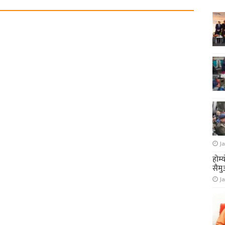
Ja
होम्
सैमु
Ja