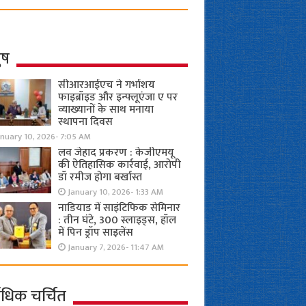
ुष
सीआरआईएच ने गर्भाशय
फाइब्रॉइड और इन्फ्लूएंजा ए पर
व्याख्यानों के साथ मनाया
स्थापना दिवस
anuary 10, 2026- 7:05 AM
लव जेहाद प्रकरण : केजीएमयू
की ऐतिहासिक कार्रवाई, आरोपी
डॉ रमीज होगा बर्खास्त
January 10, 2026- 1:33 AM
नाडियाड में साइंटिफिक सेमिनार
: तीन घंटे, 300 स्लाइड्स, हॉल
में पिन ड्रॉप साइलेंस
January 7, 2026- 11:47 AM
ाधिक चर्चित