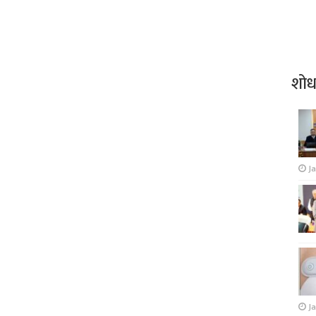
शो
J
Ja