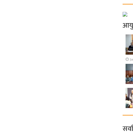
आय
J
सर्व