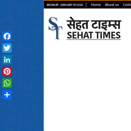
Home
About us
Cont
MONDAY , JANUARY 19 2026
Facebook
Twitter
LinkedIn
Pinterest
WhatsApp
Share