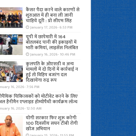
कैंसर पैदा करने वाले कारणों से
शुरुआत में ही बना ली जानी
चाहिये दूरी : प्रो सीएम सिंह
January 17, 2026- 6:53 PM
यूपी में छापेमारी में 164
बोतलबंद पानी की इकाइयों में
भारी कमियां, लाइसेंस निलंबित
January 16, 2026- 10:46 PM
कुलपति के ओएसडी व अन्य
मामलों में दो दिनों में कार्रवाई न
हुई तो विहिप बजरंग दल
दिखायेगा रुद्र रूप
nuary 16, 2026- 7:56 PM
योपैथिक चिकित्सकों को मोटीवेट करने के लिए
अल हैनीमैन एप्लाइड होम्योपैथी कार्यक्रम लॉन्च
nuary 16, 2026- 12:50 AM
योगी सरकार फिर शुरू करेगी
100 दिवसीय सघन टीबी रोगी
खोज अभियान
January 15, 2026- 11:55 PM