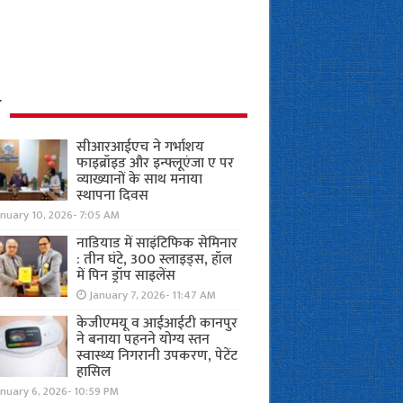
ध
सीआरआईएच ने गर्भाशय
फाइब्रॉइड और इन्फ्लूएंजा ए पर
व्याख्यानों के साथ मनाया
स्थापना दिवस
anuary 10, 2026- 7:05 AM
नाडियाड में साइंटिफिक सेमिनार
: तीन घंटे, 300 स्लाइड्स, हॉल
में पिन ड्रॉप साइलेंस
January 7, 2026- 11:47 AM
केजीएमयू व आईआईटी कानपुर
ने बनाया पहनने योग्य स्तन
स्वास्थ्य निगरानी उपकरण, पेटेंट
हासिल
nuary 6, 2026- 10:59 PM