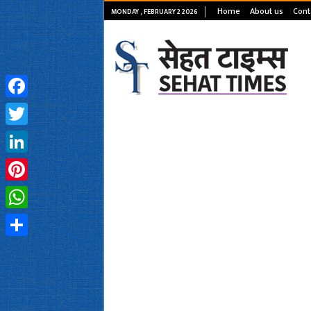
Home
About us
Cont
MONDAY , FEBRUARY 2 2026
Facebook
Twitter
LinkedIn
Pinterest
WhatsApp
Share