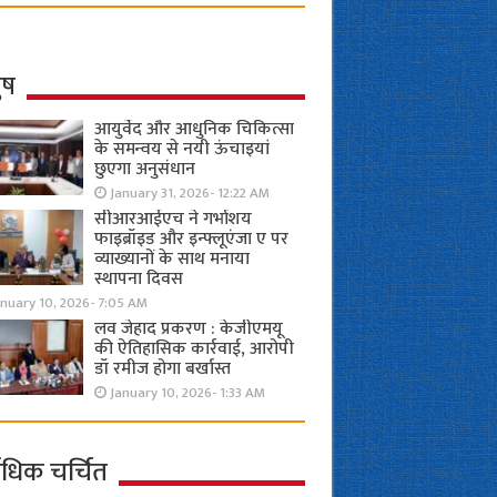
ुष
आयुर्वेद और आधुनिक चिकित्सा
के समन्वय से नयी ऊंचाइयां
छुएगा अनुसंधान
January 31, 2026- 12:22 AM
सीआरआईएच ने गर्भाशय
फाइब्रॉइड और इन्फ्लूएंजा ए पर
व्याख्यानों के साथ मनाया
स्थापना दिवस
anuary 10, 2026- 7:05 AM
लव जेहाद प्रकरण : केजीएमयू
की ऐतिहासिक कार्रवाई, आरोपी
डॉ रमीज होगा बर्खास्त
January 10, 2026- 1:33 AM
ाधिक चर्चित