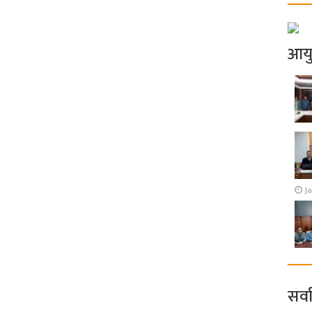
आय
J
सर्व