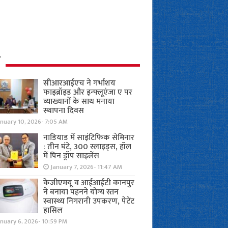
ध
सीआरआईएच ने गर्भाशय
फाइब्रॉइड और इन्फ्लूएंजा ए पर
व्याख्यानों के साथ मनाया
स्थापना दिवस
anuary 10, 2026- 7:05 AM
नाडियाड में साइंटिफिक सेमिनार
: तीन घंटे, 300 स्लाइड्स, हॉल
में पिन ड्रॉप साइलेंस
January 7, 2026- 11:47 AM
केजीएमयू व आईआईटी कानपुर
ने बनाया पहनने योग्य स्तन
स्वास्थ्य निगरानी उपकरण, पेटेंट
हासिल
nuary 6, 2026- 10:59 PM