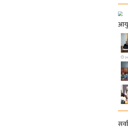
आय
J
सर्व