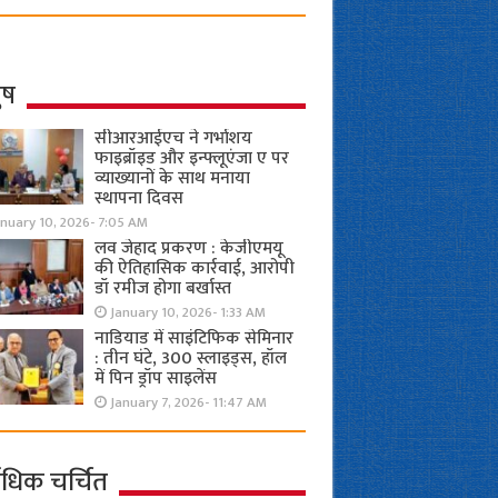
ुष
सीआरआईएच ने गर्भाशय
फाइब्रॉइड और इन्फ्लूएंजा ए पर
व्याख्यानों के साथ मनाया
स्थापना दिवस
anuary 10, 2026- 7:05 AM
लव जेहाद प्रकरण : केजीएमयू
की ऐतिहासिक कार्रवाई, आरोपी
डॉ रमीज होगा बर्खास्त
January 10, 2026- 1:33 AM
नाडियाड में साइंटिफिक सेमिनार
: तीन घंटे, 300 स्लाइड्स, हॉल
में पिन ड्रॉप साइलेंस
January 7, 2026- 11:47 AM
ाधिक चर्चित