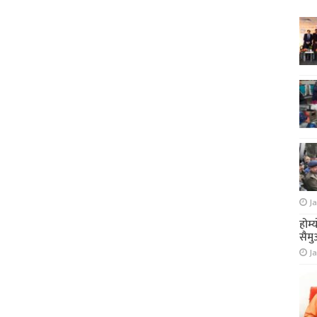
Ja
होम्
सैमु
Ja