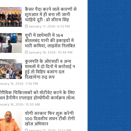
कैंसर पैदा करने वाले कारणों से
शुरुआत में ही बना ली जानी
चाहिये दूरी : प्रो सीएम सिंह
January 17, 2026- 6:53 PM
यूपी में छापेमारी में 164
बोतलबंद पानी की इकाइयों में
भारी कमियां, लाइसेंस निलंबित
January 16, 2026- 10:46 PM
कुलपति के ओएसडी व अन्य
मामलों में दो दिनों में कार्रवाई न
हुई तो विहिप बजरंग दल
दिखायेगा रुद्र रूप
nuary 16, 2026- 7:56 PM
योपैथिक चिकित्सकों को मोटीवेट करने के लिए
अल हैनीमैन एप्लाइड होम्योपैथी कार्यक्रम लॉन्च
nuary 16, 2026- 12:50 AM
योगी सरकार फिर शुरू करेगी
100 दिवसीय सघन टीबी रोगी
खोज अभियान
January 15, 2026- 11:55 PM