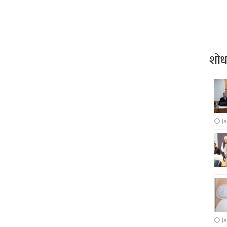
शो
J
Ja