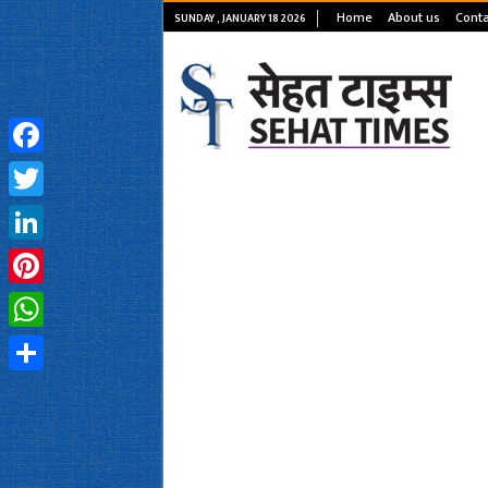
Home
About us
Conta
SUNDAY , JANUARY 18 2026
Facebook
Twitter
LinkedIn
Pinterest
WhatsApp
Share