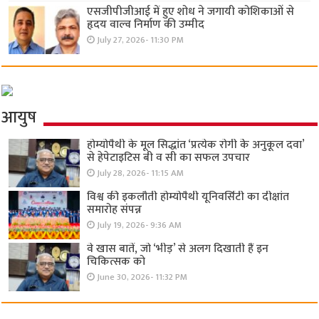
एसजीपीजीआई में हुए शोध ने जगायी कोशिकाओं से
हृदय वाल्व निर्माण की उम्मीद
July 27, 2026- 11:30 PM
आयुष
होम्योपैथी के मूल सिद्धांत ‘प्रत्येक रोगी केे अनुकूल दवा’
से हेपेटाइटिस बी व सी का सफल उपचार
July 28, 2026- 11:15 AM
विश्व की इकलौती होम्योपैथी यूनिवर्सिटी का दीक्षांत
समारोह संपन्न
July 19, 2026- 9:36 AM
वे खास बातें, जो ‘भीड़’ से अलग दिखाती हैं इन
चिकित्सक को
June 30, 2026- 11:32 PM