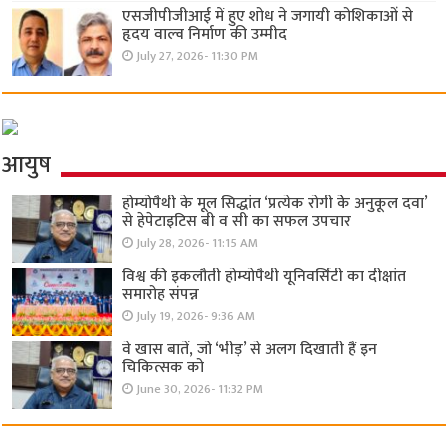
एसजीपीजीआई में हुए शोध ने जगायी कोशिकाओं से
हृदय वाल्व निर्माण की उम्मीद
July 27, 2026- 11:30 PM
आयुष
होम्योपैथी के मूल सिद्धांत ‘प्रत्येक रोगी केे अनुकूल दवा’
से हेपेटाइटिस बी व सी का सफल उपचार
July 28, 2026- 11:15 AM
विश्व की इकलौती होम्योपैथी यूनिवर्सिटी का दीक्षांत
समारोह संपन्न
July 19, 2026- 9:36 AM
वे खास बातें, जो ‘भीड़’ से अलग दिखाती हैं इन
चिकित्सक को
June 30, 2026- 11:32 PM