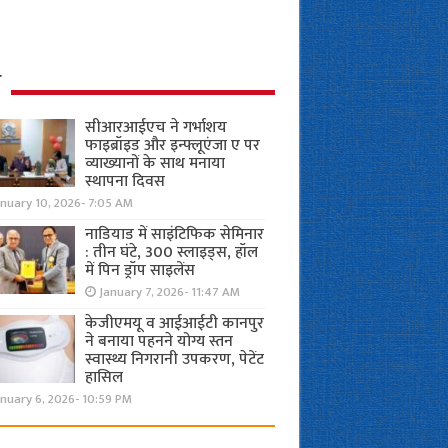
ध
सीआरआईएच ने गर्भाशय
फाइब्रॉइड और इन्फ्लूएंजा ए पर
व्याख्यानों के साथ मनाया
स्थापना दिवस
anuary 10, 2026- 7:05 AM
नाडियाड में साइंटिफिक सेमिनार
: तीन घंटे, 300 स्लाइड्स, हॉल
में पिन ड्रॉप साइलेंस
January 7, 2026- 11:47 AM
केजीएमयू व आईआईटी कानपुर
ने बनाया पहनने योग्य स्तन
स्वास्थ्य निगरानी उपकरण, पेटेंट
हासिल
nuary 6, 2026- 10:59 PM