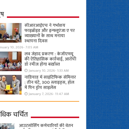
ुष
सीआरआईएच ने गर्भाशय
फाइब्रॉइड और इन्फ्लूएंजा ए पर
व्याख्यानों के साथ मनाया
स्थापना दिवस
anuary 10, 2026- 7:05 AM
लव जेहाद प्रकरण : केजीएमयू
की ऐतिहासिक कार्रवाई, आरोपी
डॉ रमीज होगा बर्खास्त
January 10, 2026- 1:33 AM
नाडियाड में साइंटिफिक सेमिनार
: तीन घंटे, 300 स्लाइड्स, हॉल
में पिन ड्रॉप साइलेंस
January 7, 2026- 11:47 AM
ाधिक चर्चित
आउटसोर्सिंग कर्मचारियों की वेतन