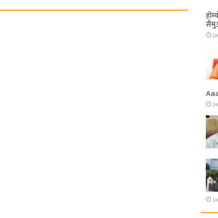
होम्
सैमु
Ja
Aa
J
Ja