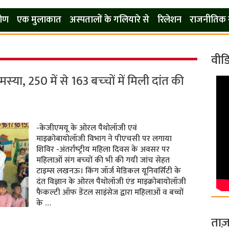
कोण
एक मुलाकात
अस्पतालों के गलियारे से
रिलेशन
राजनीतिक 
वीड
स्‍या, 250 में से 163 बच्‍चों में मिली दांत की
-केजीएमयू के ओरल पैथोलॉजी एवं
माइक्रोबायोलॉजी विभाग ने पीएचसी पर लगाया
शिविर -अंतर्राष्‍ट्रीय महिला दिवस के अवसर पर
महिलाओं संग बच्‍चों की भी की गयी जांच सेहत
टाइम्‍स लखनऊ। किंग जॉर्ज मेडिकल यूनिवर्सिटी के
दंत विज्ञान के ओरल पैथोलॉजी एंड माइक्रोबायोलॉजी
फैकल्टी ऑफ डेंटल साइंसेज द्वारा महिलाओं व बच्चों
के …
ताज़