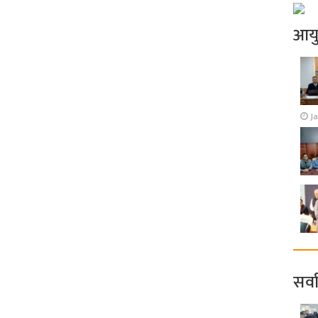
आय
J
सर्व