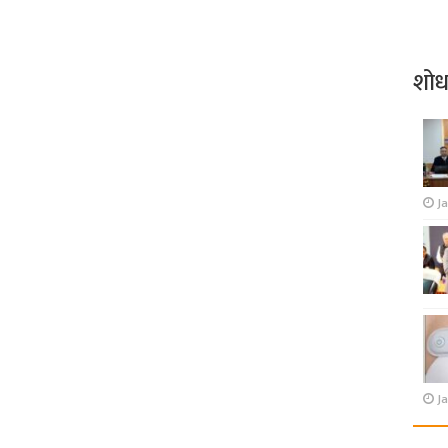
शो
J
Ja