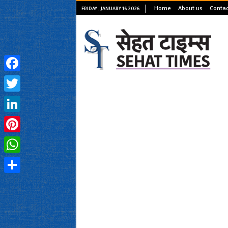
Home
About us
Contac
FRIDAY , JANUARY 16 2026
Facebook
Twitter
LinkedIn
Pinterest
WhatsApp
Share