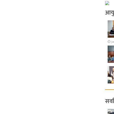
आय
J
सर्व