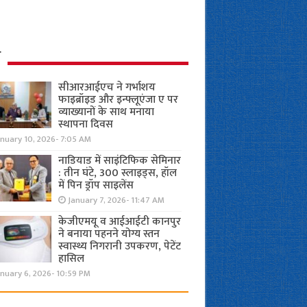
ध
सीआरआईएच ने गर्भाशय
फाइब्रॉइड और इन्फ्लूएंजा ए पर
व्याख्यानों के साथ मनाया
स्थापना दिवस
anuary 10, 2026- 7:05 AM
नाडियाड में साइंटिफिक सेमिनार
: तीन घंटे, 300 स्लाइड्स, हॉल
में पिन ड्रॉप साइलेंस
January 7, 2026- 11:47 AM
केजीएमयू व आईआईटी कानपुर
ने बनाया पहनने योग्य स्तन
स्वास्थ्य निगरानी उपकरण, पेटेंट
हासिल
nuary 6, 2026- 10:59 PM