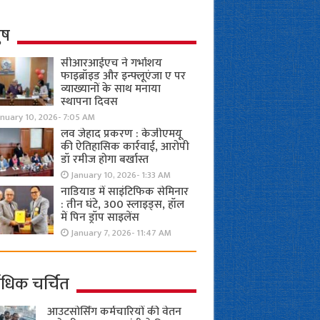
ुष
सीआरआईएच ने गर्भाशय
फाइब्रॉइड और इन्फ्लूएंजा ए पर
व्याख्यानों के साथ मनाया
स्थापना दिवस
anuary 10, 2026- 7:05 AM
लव जेहाद प्रकरण : केजीएमयू
की ऐतिहासिक कार्रवाई, आरोपी
डॉ रमीज होगा बर्खास्त
January 10, 2026- 1:33 AM
नाडियाड में साइंटिफिक सेमिनार
: तीन घंटे, 300 स्लाइड्स, हॉल
में पिन ड्रॉप साइलेंस
January 7, 2026- 11:47 AM
ाधिक चर्चित
आउटसोर्सिंग कर्मचारियों की वेतन