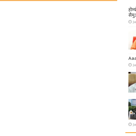
होम्
सैमु
Ja
Aa
J
Ja