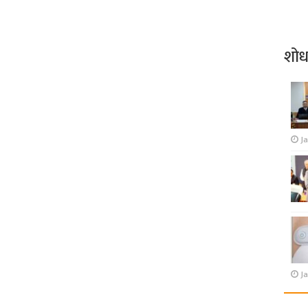
शो
J
Ja