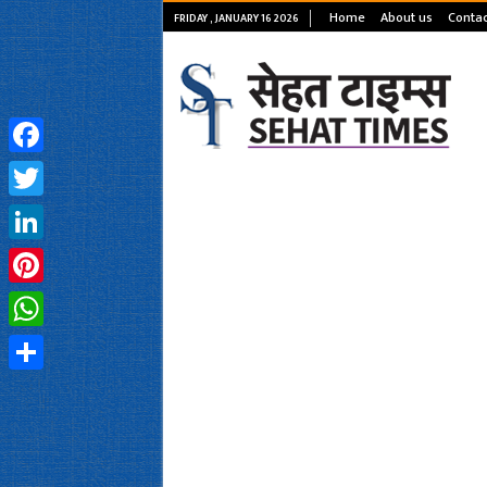
Home
About us
Contac
FRIDAY , JANUARY 16 2026
Facebook
Twitter
LinkedIn
Pinterest
WhatsApp
Share