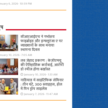
nuary 6, 2026- 10:59 PM
ुष
सीआरआईएच ने गर्भाशय
फाइब्रॉइड और इन्फ्लूएंजा ए पर
व्याख्यानों के साथ मनाया
स्थापना दिवस
anuary 10, 2026- 7:05 AM
लव जेहाद प्रकरण : केजीएमयू
की ऐतिहासिक कार्रवाई, आरोपी
डॉ रमीज होगा बर्खास्त
January 10, 2026- 1:33 AM
नाडियाड में साइंटिफिक सेमिनार
: तीन घंटे, 300 स्लाइड्स, हॉल
में पिन ड्रॉप साइलेंस
January 7, 2026- 11:47 AM