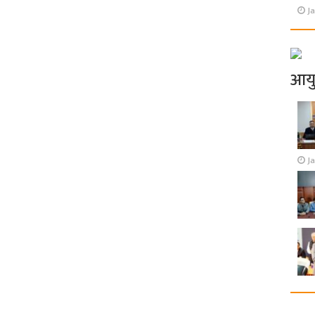
Ja
आय
J