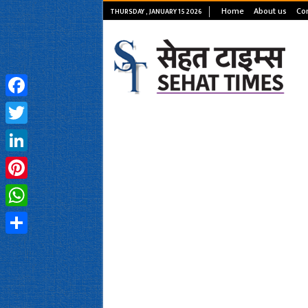
Home
About us
Con
THURSDAY , JANUARY 15 2026
Facebook
Twitter
LinkedIn
Pinterest
WhatsApp
Share