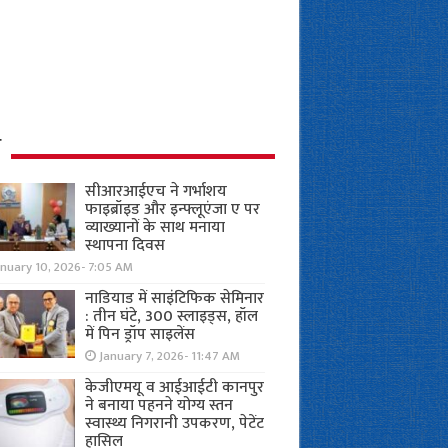
ध
सीआरआईएच ने गर्भाशय
फाइब्रॉइड और इन्फ्लूएंजा ए पर
व्याख्यानों के साथ मनाया
स्थापना दिवस
anuary 10, 2026- 7:05 AM
नाडियाड में साइंटिफिक सेमिनार
: तीन घंटे, 300 स्लाइड्स, हॉल
में पिन ड्रॉप साइलेंस
January 7, 2026- 11:47 AM
केजीएमयू व आईआईटी कानपुर
ने बनाया पहनने योग्य स्तन
स्वास्थ्य निगरानी उपकरण, पेटेंट
हासिल