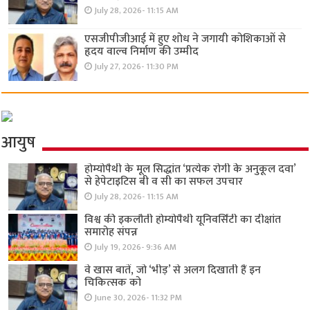
July 28, 2026- 11:15 AM
एसजीपीजीआई में हुए शोध ने जगायी कोशिकाओं से
हृदय वाल्व निर्माण की उम्मीद
July 27, 2026- 11:30 PM
आयुष
होम्योपैथी के मूल सिद्धांत ‘प्रत्येक रोगी केे अनुकूल दवा’
से हेपेटाइटिस बी व सी का सफल उपचार
July 28, 2026- 11:15 AM
विश्व की इकलौती होम्योपैथी यूनिवर्सिटी का दीक्षांत
समारोह संपन्न
July 19, 2026- 9:36 AM
वे खास बातें, जो ‘भीड़’ से अलग दिखाती हैं इन
चिकित्सक को
June 30, 2026- 11:32 PM