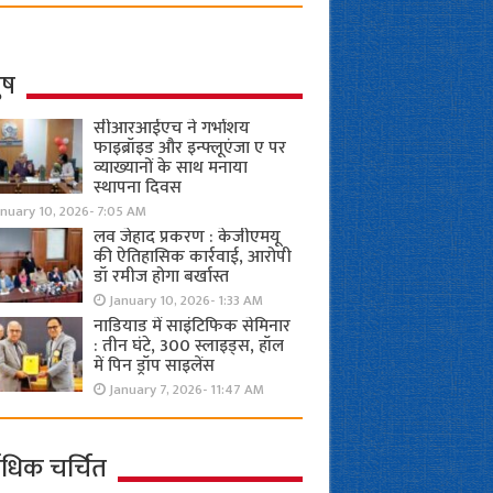
ुष
सीआरआईएच ने गर्भाशय
फाइब्रॉइड और इन्फ्लूएंजा ए पर
व्याख्यानों के साथ मनाया
स्थापना दिवस
anuary 10, 2026- 7:05 AM
लव जेहाद प्रकरण : केजीएमयू
की ऐतिहासिक कार्रवाई, आरोपी
डॉ रमीज होगा बर्खास्त
January 10, 2026- 1:33 AM
नाडियाड में साइंटिफिक सेमिनार
: तीन घंटे, 300 स्लाइड्स, हॉल
में पिन ड्रॉप साइलेंस
January 7, 2026- 11:47 AM
ाधिक चर्चित