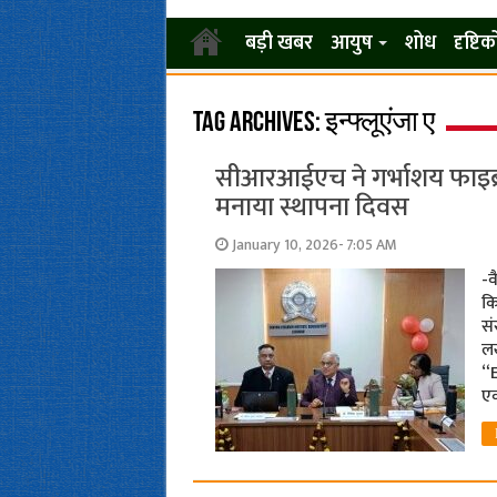
बड़ी खबर
आयुष
शोध
दृष्टि
Tag Archives:
इन्फ्लूएंजा ए
सीआरआईएच ने गर्भाशय फाइब्रॉइ
मनाया स्थापना दिवस
January 10, 2026- 7:05 AM
-व
कि
स
लख
“
एक