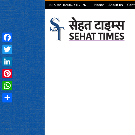
Home
About us
Cont
TUESDAY , JANUARY 13 2026
Facebook
Twitter
LinkedIn
Pinterest
WhatsApp
Share