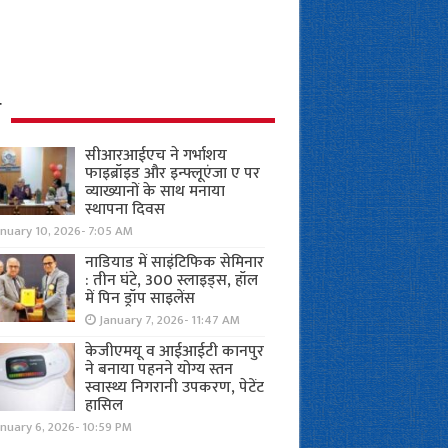
ध
सीआरआईएच ने गर्भाशय
फाइब्रॉइड और इन्फ्लूएंजा ए पर
व्याख्यानों के साथ मनाया
स्थापना दिवस
anuary 10, 2026- 7:05 AM
नाडियाड में साइंटिफिक सेमिनार
: तीन घंटे, 300 स्लाइड्स, हॉल
में पिन ड्रॉप साइलेंस
January 7, 2026- 11:47 AM
केजीएमयू व आईआईटी कानपुर
ने बनाया पहनने योग्य स्तन
स्वास्थ्य निगरानी उपकरण, पेटेंट
हासिल
nuary 6, 2026- 10:59 PM