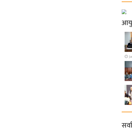
आय
J
सर्व