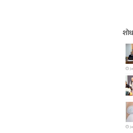
शो
J
Ja