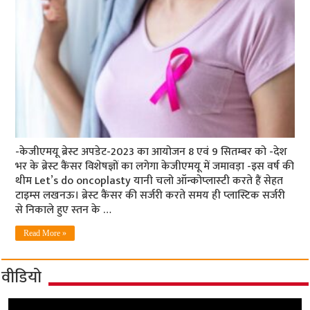
-केजीएमयू ब्रेस्‍ट अपडेट-2023 का आयोजन 8 एवं 9 सितम्‍बर को -देश
भर के ब्रेस्‍ट कैंसर विशेषज्ञों का लगेगा केजीएमयू में जमावड़ा -इस वर्ष की
थीम Let’s do oncoplasty यानी चलो ऑन्‍कोप्‍लास्‍टी करते हैं सेहत
टाइम्‍स लखनऊ। ब्रेस्‍ट कैंसर की सर्जरी करते समय ही प्‍लास्टिक सर्जरी
से निकाले हुए स्‍तन के …
Read More »
वीडियो