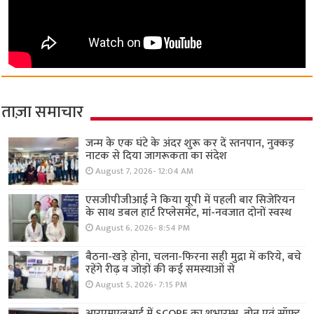
ताज़ा समाचार
जन्म के एक घंटे के अंदर शुरू कर दें स्तनपान, नुक्कड़
नाटक से दिया जागरूकता का संदेश
August 7, 2026- 12:04 AM
एसजीपीजीआई ने किया यूपी में पहली बार सिजेरियन
के साथ डबल हार्ट रिप्लेसमेंट, मां-नवजात दोनों स्वस्थ
August 6, 2026- 8:54 PM
बैठना-खड़े होना, चलना-फिरना सही मुद्रा में करिये, बचे
रहेंगे रीढ़ व जोड़ों की कई समस्याओं से
August 5, 2026- 7:15 PM
आरएमएलआई में SCOPE का शुभारम्भ, बोन एवं सॉफ्ट