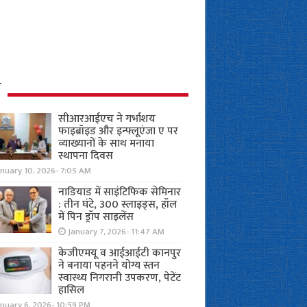
ध
सीआरआईएच ने गर्भाशय
फाइब्रॉइड और इन्फ्लूएंजा ए पर
व्याख्यानों के साथ मनाया
स्थापना दिवस
anuary 10, 2026- 7:05 AM
नाडियाड में साइंटिफिक सेमिनार
: तीन घंटे, 300 स्लाइड्स, हॉल
में पिन ड्रॉप साइलेंस
January 7, 2026- 11:47 AM
केजीएमयू व आईआईटी कानपुर
ने बनाया पहनने योग्य स्तन
स्वास्थ्य निगरानी उपकरण, पेटेंट
हासिल
nuary 6, 2026- 10:59 PM