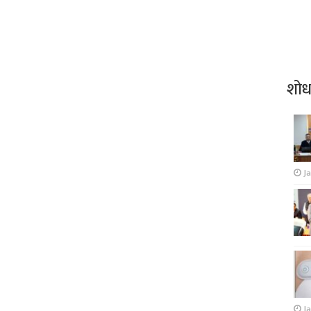
शो
J
Ja