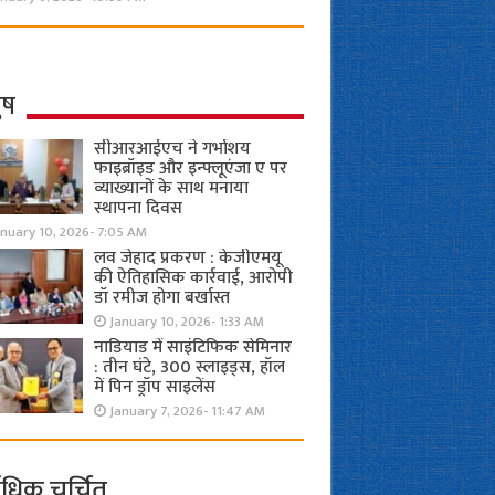
ुष
सीआरआईएच ने गर्भाशय
फाइब्रॉइड और इन्फ्लूएंजा ए पर
व्याख्यानों के साथ मनाया
स्थापना दिवस
anuary 10, 2026- 7:05 AM
लव जेहाद प्रकरण : केजीएमयू
की ऐतिहासिक कार्रवाई, आरोपी
डॉ रमीज होगा बर्खास्त
January 10, 2026- 1:33 AM
नाडियाड में साइंटिफिक सेमिनार
: तीन घंटे, 300 स्लाइड्स, हॉल
में पिन ड्रॉप साइलेंस
January 7, 2026- 11:47 AM
ाधिक चर्चित