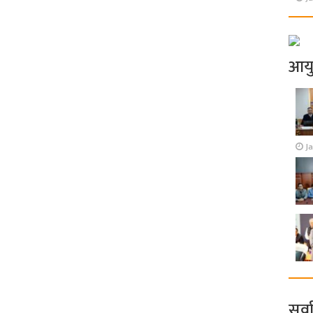
आय
J
सर्व