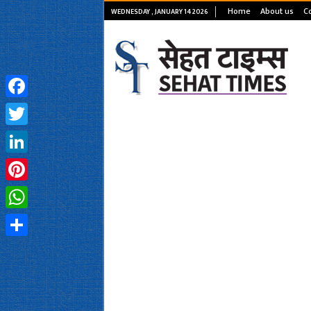
Home
About us
C
WEDNESDAY , JANUARY 14 2026
Facebook
Twitter
LinkedIn
Pinterest
WhatsApp
Share