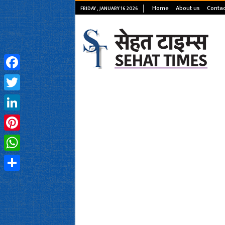
Home
About us
Contac
FRIDAY , JANUARY 16 2026
Facebook
Twitter
LinkedIn
Pinterest
WhatsApp
Share