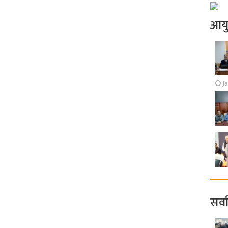
आय
J
सर्व