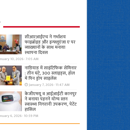
ध
सीआरआईएच ने गर्भाशय
फाइब्रॉइड और इन्फ्लूएंजा ए पर
व्याख्यानों के साथ मनाया
स्थापना दिवस
anuary 10, 2026- 7:05 AM
नाडियाड में साइंटिफिक सेमिनार
: तीन घंटे, 300 स्लाइड्स, हॉल
में पिन ड्रॉप साइलेंस
January 7, 2026- 11:47 AM
केजीएमयू व आईआईटी कानपुर
ने बनाया पहनने योग्य स्तन
स्वास्थ्य निगरानी उपकरण, पेटेंट
हासिल
nuary 6, 2026- 10:59 PM