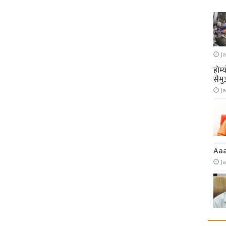
Ja
होम्
सैमु
Ja
Aa
J