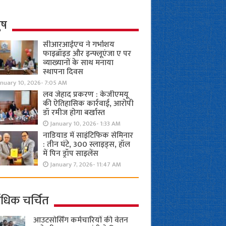
ुष
सीआरआईएच ने गर्भाशय
फाइब्रॉइड और इन्फ्लूएंजा ए पर
व्याख्यानों के साथ मनाया
स्थापना दिवस
anuary 10, 2026- 7:05 AM
लव जेहाद प्रकरण : केजीएमयू
की ऐतिहासिक कार्रवाई, आरोपी
डॉ रमीज होगा बर्खास्त
January 10, 2026- 1:33 AM
नाडियाड में साइंटिफिक सेमिनार
: तीन घंटे, 300 स्लाइड्स, हॉल
में पिन ड्रॉप साइलेंस
January 7, 2026- 11:47 AM
ाधिक चर्चित
आउटसोर्सिंग कर्मचारियों की वेतन