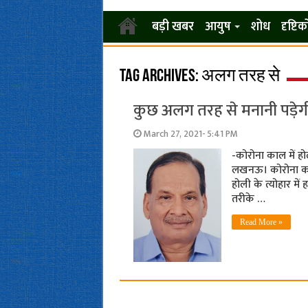
बड़ी खबर
आयुष
शोध
दृष्टि
Tag Archives:
अलग तरह से
कुछ अलग तरह से मनानी पड़ेगी
March 27, 2021- 5:41 PM
-कोरोना काल में होल
लखनऊ। कोरोना काल 
होली के त्योहार मे
तरीके …
Read More »