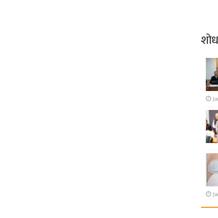
शो
J
Ja