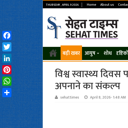
Home
About us
Contac
THURSDAY , APRIL 9 2026
Facebook
बड़ी खबर
आयुष
शोध
दृष्टि
Twitter
LinkedIn
विश्व स्वास्थ्य दिवस
Pinterest
अपनाने का संकल्प
WhatsApp
sehattimes
April 8, 2026- 1:48 AM
Share