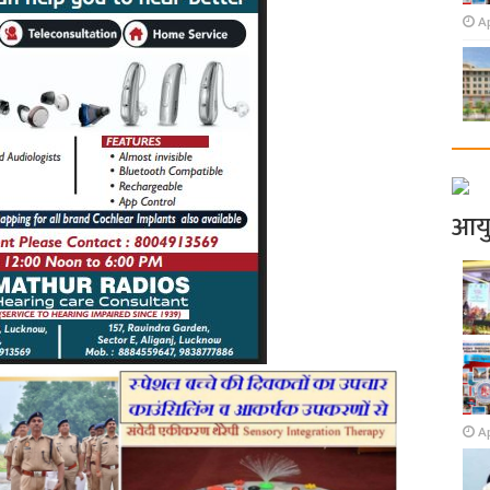
Ap
आय
Ap