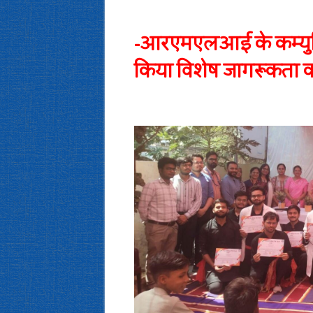
-आरएमएलआई के कम्युनि
किया विशेष जागरूकता का