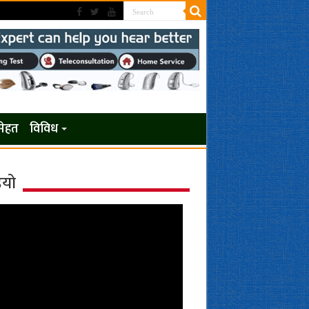
सेहत
विविध
ियो