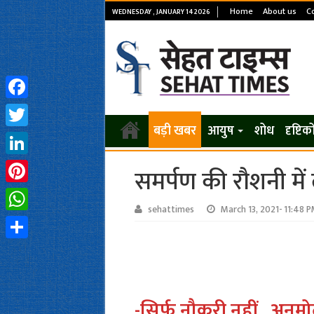
Home
About us
C
WEDNESDAY , JANUARY 14 2026
Facebook
बड़ी खबर
आयुष
शोध
दृष्टि
Twitter
LinkedIn
समर्पण की रौशनी में
Pinterest
sehattimes
March 13, 2021- 11:48 
WhatsApp
Share
-सिर्फ नौकरी नहीं
,
अनमो