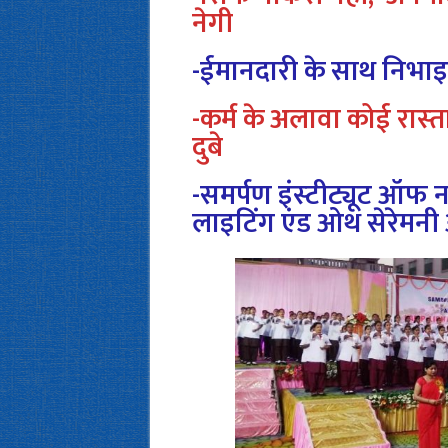
नेगी
-ईमानदारी के साथ निभाइये
-कर्म के अलावा कोई रास्‍त
दुबे
-समर्पण इंस्‍टीट्यूट ऑफ नर
लाइटिंग एंड ओथ सेरेमन