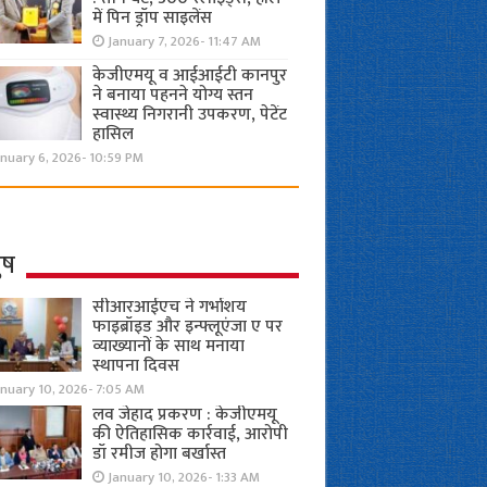
में पिन ड्रॉप साइलेंस
January 7, 2026- 11:47 AM
केजीएमयू व आईआईटी कानपुर
ने बनाया पहनने योग्य स्तन
स्वास्थ्य निगरानी उपकरण, पेटेंट
हासिल
nuary 6, 2026- 10:59 PM
ुष
सीआरआईएच ने गर्भाशय
फाइब्रॉइड और इन्फ्लूएंजा ए पर
व्याख्यानों के साथ मनाया
स्थापना दिवस
anuary 10, 2026- 7:05 AM
लव जेहाद प्रकरण : केजीएमयू
की ऐतिहासिक कार्रवाई, आरोपी
डॉ रमीज होगा बर्खास्त
January 10, 2026- 1:33 AM