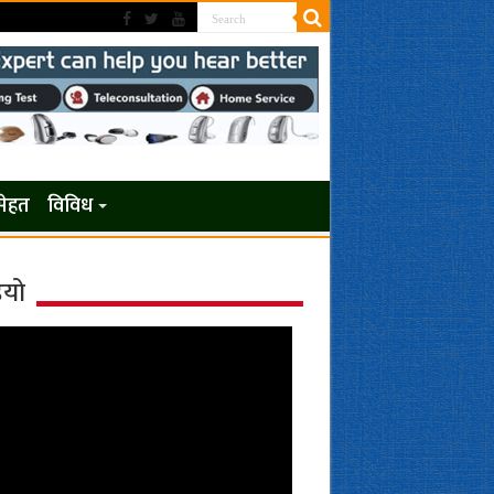
सेहत
विविध
ियो