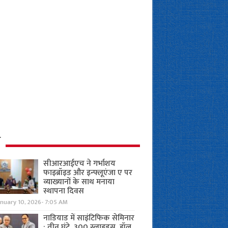
ध
सीआरआईएच ने गर्भाशय
फाइब्रॉइड और इन्फ्लूएंजा ए पर
व्याख्यानों के साथ मनाया
स्थापना दिवस
anuary 10, 2026- 7:05 AM
नाडियाड में साइंटिफिक सेमिनार
: तीन घंटे, 300 स्लाइड्स, हॉल