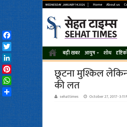
Home
About us
C
WEDNESDAY , JANUARY 14 2026
Facebook
बड़ी खबर
आयुष
शोध
दृष्टि
Twitter
LinkedIn
छूटना मुश्किल लेकि
Pinterest
की लत
WhatsApp
sehattimes
October 27, 2017- 3:11
Share