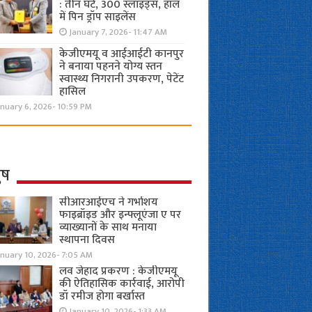
: तीन घंटे, 300 स्लाइड्स, हॉल
में पिन ड्रॉप साइलेंस
January 7, 2026- 11:47 AM
केजीएमयू व आईआईटी कानपुर
ने बनाया पहनने योग्य स्तन
स्वास्थ्य निगरानी उपकरण, पेटेंट
हासिल
nuary 6, 2026- 10:59 PM
ुष
सीआरआईएच ने गर्भाशय
फाइब्रॉइड और इन्फ्लूएंजा ए पर
व्याख्यानों के साथ मनाया
स्थापना दिवस
anuary 10, 2026- 7:05 AM
लव जेहाद प्रकरण : केजीएमयू
की ऐतिहासिक कार्रवाई, आरोपी
डॉ रमीज होगा बर्खास्त
January 10, 2026- 1:33 AM