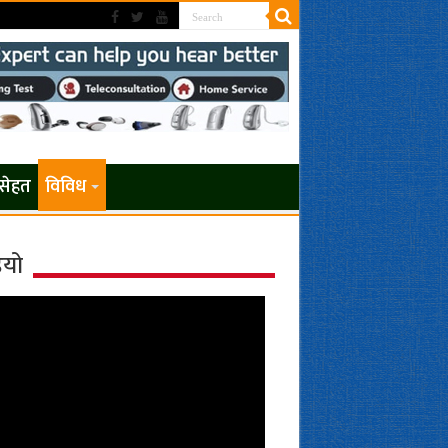
सेहत
विविध
ियो