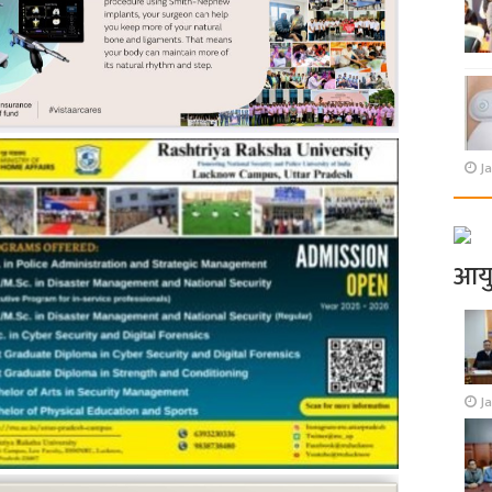
Ja
आय
J