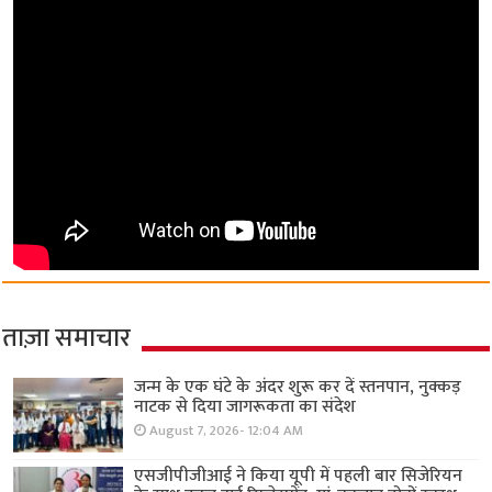
ताज़ा समाचार
जन्म के एक घंटे के अंदर शुरू कर दें स्तनपान, नुक्कड़
नाटक से दिया जागरूकता का संदेश
August 7, 2026- 12:04 AM
एसजीपीजीआई ने किया यूपी में पहली बार सिजेरियन