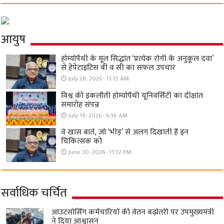
आयुष
होम्योपैथी के मूल सिद्धांत ‘प्रत्येक रोगी केे अनुकूल दवा’
से हेपेटाइटिस बी व सी का सफल उपचार
July 28, 2026- 11:15 AM
विश्व की इकलौती होम्योपैथी यूनिवर्सिटी का दीक्षांत
समारोह संपन्न
July 19, 2026- 9:36 AM
वे खास बातें, जो ‘भीड़’ से अलग दिखाती हैं इन
चिकित्सक को
June 30, 2026- 11:32 PM
सर्वाधिक चर्चित
आउटसोर्सिंग कर्मचारियों की वेतन बढ़ोतरी पर उपमुख्यमंत्री
ने दिया आश्वासन