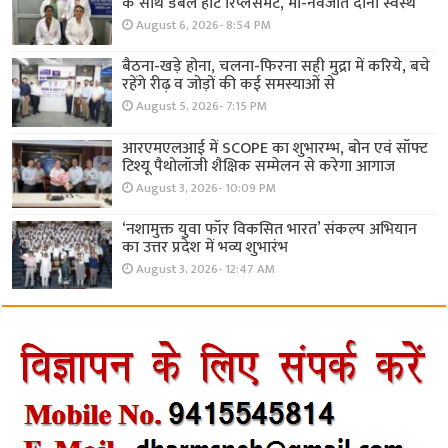
के साथ डबल हार्ट रिप्लेसमेंट, मां-नवजात दोनों स्वस्थ
August 6, 2026- 8:54 PM
बैठना-खड़े होना, चलना-फिरना सही मुद्रा में करिये, बचे
रहेंगे रीढ़ व जोड़ों की कई समस्याओं से
August 5, 2026- 7:15 PM
आरएमएलआई में SCOPE का शुभारम्भ, बोन एवं सॉफ्ट
टिश्यू पैथोलॉजी शैक्षिक सम्मेलन से करेगा आगाज
August 3, 2026- 10:09 PM
‘नशामुक्त युवा फॉर विकसित भारत’ संकल्प अभियान
का उत्तर प्रदेश में भव्य शुभारंभ
August 3, 2026- 12:47 AM