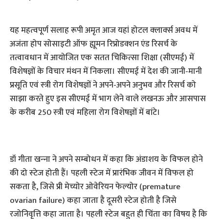
यह महत्‍वपूर्ण सलाह रूपी अमृत आज यहां होटल क्‍लार्क्‍स अवध में
अजंता होप सोसाइटी ऑफ ह्यूमन रिप्रोडक्‍शन एंड रिसर्च के
तत्वावधान में आयोजित एक सतत चिकित्‍सा शिक्षा (सीएमई) में
विशेषज्ञों के विचार मंथन में निकला। सीएमई में देश की जानी-मानी
प्रसूति एवं स्‍त्री रोग विशेषज्ञों ने अपने-अपने अनुभव और रिसर्च को
साझा करते हुए इस सीएमई में भाग लेने वाले लखनऊ और आसपास
के करीब 250 स्‍त्री एवं महिला रोग विशेषज्ञों में बांटे।
डॉ गीता खन्‍ना ने अपने सम्‍बोधन में कहा कि अंडाशय के विफल होने
की दो स्‍टेज होती हैं। पहली स्‍टेज में प्रारंभिक जीवन में विफल हो
सकता है, जिसे प्री मेच्‍योर ओवेरियन फेल्‍योर (premature
ovarian failure) कहा जाता है दूसरी स्‍टेज होती है जिसे
रजोनिवृत्ति कहा जाता है। पहली स्‍टेज बहुत ही चिंता का विषय है कि