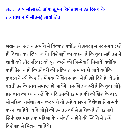
अजंता होप सोसाइटी ऑफ ह्यूमन रिप्रोडक्‍शन एंड रिसर्च के
तत्वावधान में सीएमई आयोजित
लखनऊ।
संतान उत्‍पत्ति में दिक्‍कत क्‍यों आये अगर इस पर समय रहते
ही विचार कर लिया जाये। विशेषज्ञों का कहना है कि युवा सही उम्र में
शादी करें और परिवार को पूरा करने की जिम्‍मेदारी निभायें, क्‍योंकि
कहीं ऐसा न हो कि ओवरी की सक्रियता समाप्‍त हो जाये क्‍योंकि
कुदरत ने स्‍त्री के शरीर में एक निश्चित संख्‍या में ही अंडे दिये हैं। ये अंडे
बढ़ती उम्र के साथ समाप्‍त हो जायेंगे। इसलिए जरूरी है कि युवा जोड़े
इस बात का ध्‍यान रखें कि यदि उनकी 12 माह की कोशिश के बाद
भी महिला गर्भधारण न कर पाये तो उन्‍हें बांझपन विशेषज्ञ से सम्‍पर्क
करना चाहिये। यदि जोड़ों की उम्र 35 वर्ष से अधिक है तो 12 नहीं
सिर्फ छह माह तक महिला के गर्भवती न होने की स्थिति में उन्‍हें
विशेषज्ञ से मिलना चाहिये।