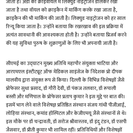
जाता है। अंडों को क्राइवॉयल में लिक्‍युड नाइट्रोजन डालकर रखा
जाता है तथा वॉयल को क्राइकैन में मार्किंग करके रखा जाता है,
क्राइकैन की भी मार्किंग की जाती है। लिक्‍युड नाइट्रोजन को हर साल
रिन्‍यू किया जाता है। उन्‍होंने बताया कि रखरखाव की इस प्रक्रिया में
अत्‍यंत सावधानी की आवश्‍यकता होती है। उन्‍होंने बताया प्रिजर्व करने
की यह सुविधा पुरुष के शुक्राणुओं के लिए भी अपनायी जाती है।
सीएमई का उद्घाटन मुख्‍य अतिथि महापौर संयुक्‍ता भाटिया और
आरएमएल इंस्टीट्यूट ऑफ मेडिकल साइंसेज के निदेशक प्रो दीपक
मालवीय द्वारा संयुक्‍त रूप से किया। दिल्ली के विभिन्न विशेषज्ञों जैसे
प्रोफेसर सुधा प्रसाद, डॉ गौरी देवी, डॉ पंकज तलवार, डॉ रूपाली
बस्सी और मणिपाल के प्रोफेसर प्रताप कुमार ने इस मुद्दे पर बात की।
इसमें भाग लेने वाले विशेषज्ञ प्रतिष्ठित संस्‍थान संजय गांधी पीजीआई,
लोहिया संस्‍थान, कमांड हॉस्पिटल और केजीएमयू जैसे संस्‍थानों से थे।
इस मौके पर डॉ चन्‍द्रावती, डॉ सरोज श्रीवास्‍तव, डॉ इंदु टंडन, डॉ एसपी
जैसवार, डॉ प्रीती कुमार भी शामिल रहीं। प्रतिनिधियों और विशेषज्ञों