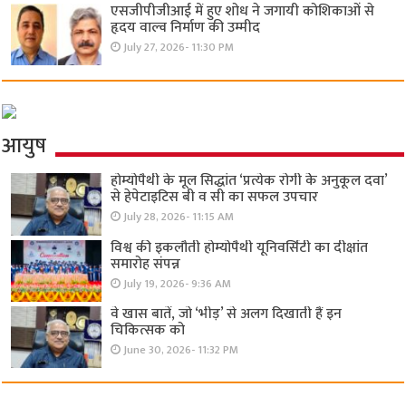
एसजीपीजीआई में हुए शोध ने जगायी कोशिकाओं से
हृदय वाल्व निर्माण की उम्मीद
July 27, 2026- 11:30 PM
आयुष
होम्योपैथी के मूल सिद्धांत ‘प्रत्येक रोगी केे अनुकूल दवा’
से हेपेटाइटिस बी व सी का सफल उपचार
July 28, 2026- 11:15 AM
विश्व की इकलौती होम्योपैथी यूनिवर्सिटी का दीक्षांत
समारोह संपन्न
July 19, 2026- 9:36 AM
वे खास बातें, जो ‘भीड़’ से अलग दिखाती हैं इन
चिकित्सक को
June 30, 2026- 11:32 PM