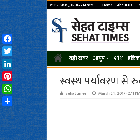
Home
About us
C
WEDNESDAY , JANUARY 14 2026
Facebook
बड़ी खबर
आयुष
शोध
दृष्टि
Twitter
LinkedIn
स्वस्थ पर्यावरण से र
Pinterest
sehattimes
March 24, 2017- 2:11 P
WhatsApp
Share