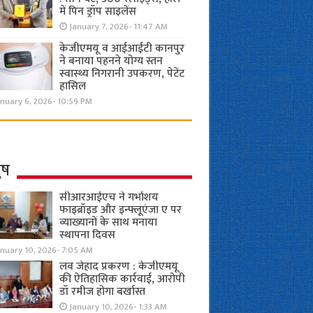
में पिन ड्रॉप साइलेंस
January 7, 2026- 11:47 AM
केजीएमयू व आईआईटी कानपुर
ने बनाया पहनने योग्य स्तन
स्वास्थ्य निगरानी उपकरण, पेटेंट
हासिल
nuary 6, 2026- 10:59 PM
ुष
सीआरआईएच ने गर्भाशय
फाइब्रॉइड और इन्फ्लूएंजा ए पर
व्याख्यानों के साथ मनाया
स्थापना दिवस
anuary 10, 2026- 7:05 AM
लव जेहाद प्रकरण : केजीएमयू
की ऐतिहासिक कार्रवाई, आरोपी
डॉ रमीज होगा बर्खास्त
January 10, 2026- 1:33 AM