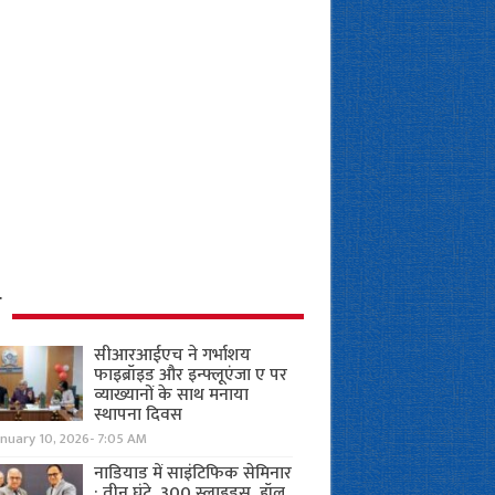
ध
सीआरआईएच ने गर्भाशय
फाइब्रॉइड और इन्फ्लूएंजा ए पर
व्याख्यानों के साथ मनाया
स्थापना दिवस
anuary 10, 2026- 7:05 AM
नाडियाड में साइंटिफिक सेमिनार
: तीन घंटे, 300 स्लाइड्स, हॉल