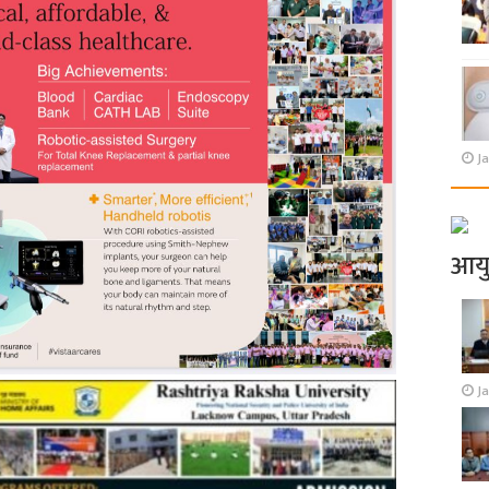
Ja
आय
J