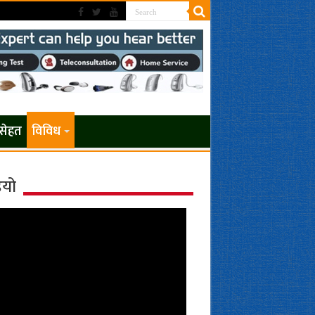
सेहत
विविध
ियो