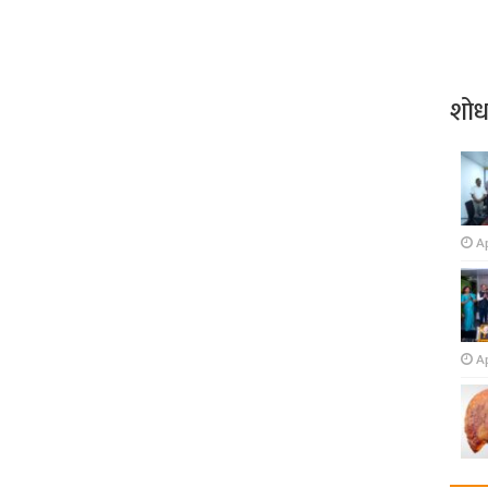
शो
Ap
Ap