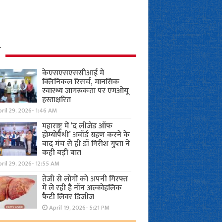
ध
केएसएसएससीआई में
क्लिनिकल रिसर्च, मानसिक
स्वास्थ्य जागरूकता पर एमओयू
हस्ताक्षरित
ril 29, 2026- 1:46 AM
महाराष्ट्र में ‘द लीजेंड ऑफ
होम्योपैथी’ अवॉर्ड ग्रहण करने के
बाद मंच से ही डॉ गिरीश गुप्ता ने
कही बड़ी बात
ril 29, 2026- 12:55 AM
तेजी से लोगों को अपनी गिरफ्त
में ले रही है नॉन अल्कोहलिक
फैटी लिवर डिजीज
April 19, 2026- 5:21 PM