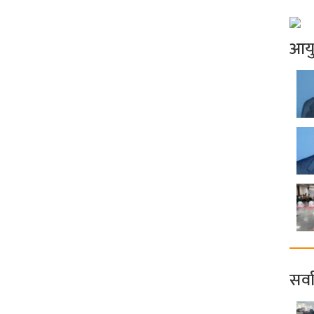
आय
सर्व