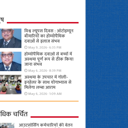
ुष
विश्व ल्यूपस दिवस : ऑटोइम्यून
बीमारियों का होम्योपैथिक
दवाओं से इलाज संभव
May 9, 2026- 6:35 PM
होम्योपैथिक दवाओं से बच्चों में
अस्थमा पूर्ण रूप से ठीक किया
जाना संभव
May 6, 2026- 8:39 PM
अस्थमा के उपचार में गोली-
इनहेलर के साथ योगाभ्यास से
मिलेगा लम्बा आराम
May 6, 2026- 1:09 AM
ाधिक चर्चित
आउटसोर्सिंग कर्मचारियों की वेतन