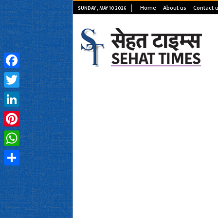
Home
About us
Contact 
SUNDAY , MAY 10 2026
Facebook
Twitter
LinkedIn
Pinterest
WhatsApp
Share