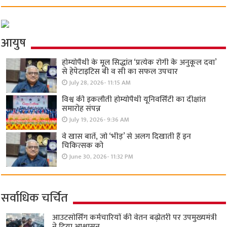
आयुष
होम्योपैथी के मूल सिद्धांत ‘प्रत्येक रोगी केे अनुकूल दवा’
से हेपेटाइटिस बी व सी का सफल उपचार
July 28, 2026- 11:15 AM
विश्व की इकलौती होम्योपैथी यूनिवर्सिटी का दीक्षांत
समारोह संपन्न
July 19, 2026- 9:36 AM
वे खास बातें, जो ‘भीड़’ से अलग दिखाती हैं इन
चिकित्सक को
June 30, 2026- 11:32 PM
सर्वाधिक चर्चित
आउटसोर्सिंग कर्मचारियों की वेतन बढ़ोतरी पर उपमुख्यमंत्री
ने दिया आश्वासन