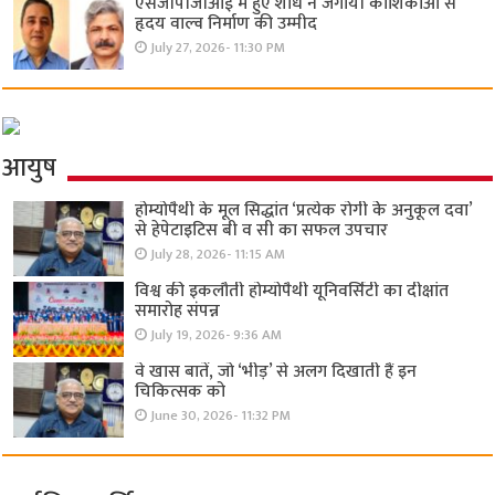
एसजीपीजीआई में हुए शोध ने जगायी कोशिकाओं से
हृदय वाल्व निर्माण की उम्मीद
July 27, 2026- 11:30 PM
आयुष
होम्योपैथी के मूल सिद्धांत ‘प्रत्येक रोगी केे अनुकूल दवा’
से हेपेटाइटिस बी व सी का सफल उपचार
July 28, 2026- 11:15 AM
विश्व की इकलौती होम्योपैथी यूनिवर्सिटी का दीक्षांत
समारोह संपन्न
July 19, 2026- 9:36 AM
वे खास बातें, जो ‘भीड़’ से अलग दिखाती हैं इन
चिकित्सक को
June 30, 2026- 11:32 PM