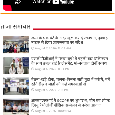
ताज़ा समाचार
जन्म के एक घंटे के अंदर शुरू कर दें स्तनपान, नुक्कड़
नाटक से दिया जागरूकता का संदेश
August 7, 2026- 12:04 AM
एसजीपीजीआई ने किया यूपी में पहली बार सिजेरियन
के साथ डबल हार्ट रिप्लेसमेंट, मां-नवजात दोनों स्वस्थ
August 6, 2026- 8:54 PM
बैठना-खड़े होना, चलना-फिरना सही मुद्रा में करिये, बचे
रहेंगे रीढ़ व जोड़ों की कई समस्याओं से
August 5, 2026- 7:15 PM
आरएमएलआई में SCOPE का शुभारम्भ, बोन एवं सॉफ्ट
टिश्यू पैथोलॉजी शैक्षिक सम्मेलन से करेगा आगाज
August 3, 2026- 10:09 PM