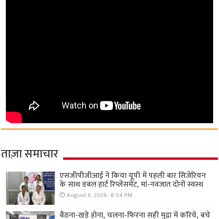
ताज़ा समाचार
एसजीपीजीआई ने किया यूपी में पहली बार सिजेरियन
के साथ डबल हार्ट रिप्लेसमेंट, मां-नवजात दोनों स्वस्थ
August 6, 2026- 8:54 PM
बैठना-खड़े होना, चलना-फिरना सही मुद्रा में करिये, बचे