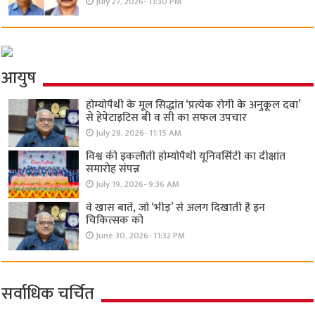
July 27, 2026- 11:30 PM
आयुष
होम्योपैथी के मूल सिद्धांत ‘प्रत्येक रोगी केे अनुकूल दवा’
से हेपेटाइटिस बी व सी का सफल उपचार
July 28, 2026- 11:15 AM
विश्व की इकलौती होम्योपैथी यूनिवर्सिटी का दीक्षांत
समारोह संपन्न
July 19, 2026- 9:36 AM
वे खास बातें, जो ‘भीड़’ से अलग दिखाती हैं इन
चिकित्सक को
June 30, 2026- 11:32 PM
सर्वाधिक चर्चित