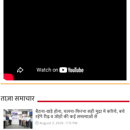
ताज़ा समाचार
बैठना-खड़े होना, चलना-फिरना सही मुद्रा में करिये, बचे
रहेंगे रीढ़ व जोड़ों की कई समस्याओं से
August 5, 2026- 7:15 PM