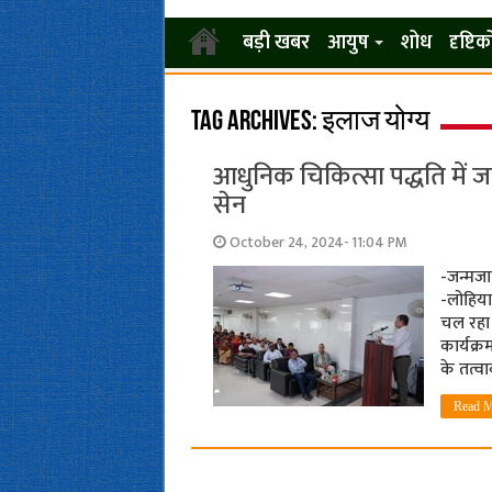
बड़ी खबर
आयुष
शोध
दृष्टि
Tag Archives:
इलाज योग्य
आधुनिक चिकित्सा पद्धति में ज
सेन
October 24, 2024- 11:04 PM
-जन्मजा
-लोहिया
चल रहा ह
कार्यक्र
के तत्व
Read M