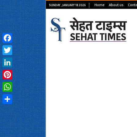
Home
About us
Conta
SUNDAY , JANUARY 18 2026
Facebook
Twitter
LinkedIn
Pinterest
WhatsApp
Share