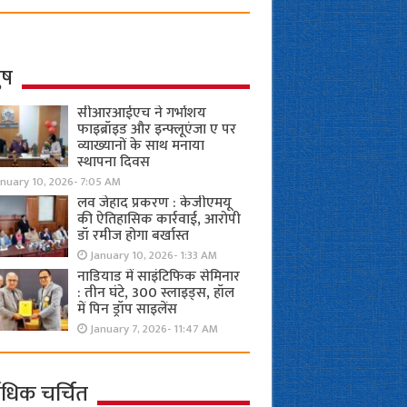
ुष
सीआरआईएच ने गर्भाशय
फाइब्रॉइड और इन्फ्लूएंजा ए पर
व्याख्यानों के साथ मनाया
स्थापना दिवस
anuary 10, 2026- 7:05 AM
लव जेहाद प्रकरण : केजीएमयू
की ऐतिहासिक कार्रवाई, आरोपी
डॉ रमीज होगा बर्खास्त
January 10, 2026- 1:33 AM
नाडियाड में साइंटिफिक सेमिनार
: तीन घंटे, 300 स्लाइड्स, हॉल
में पिन ड्रॉप साइलेंस
January 7, 2026- 11:47 AM
ाधिक चर्चित