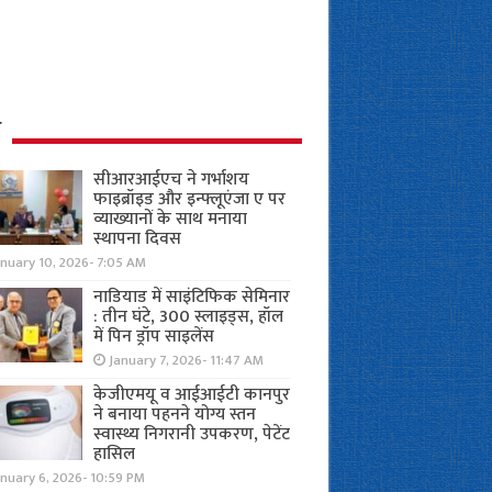
ध
सीआरआईएच ने गर्भाशय
फाइब्रॉइड और इन्फ्लूएंजा ए पर
व्याख्यानों के साथ मनाया
स्थापना दिवस
anuary 10, 2026- 7:05 AM
नाडियाड में साइंटिफिक सेमिनार
: तीन घंटे, 300 स्लाइड्स, हॉल
में पिन ड्रॉप साइलेंस
January 7, 2026- 11:47 AM
केजीएमयू व आईआईटी कानपुर
ने बनाया पहनने योग्य स्तन
स्वास्थ्य निगरानी उपकरण, पेटेंट
हासिल
nuary 6, 2026- 10:59 PM