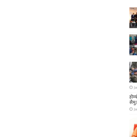
Ja
होम्
सैमु
Ja