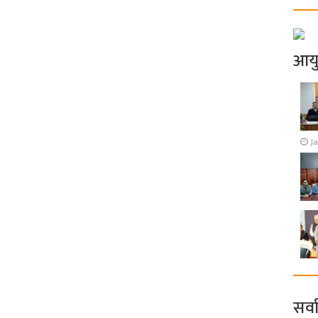
आय
J
सर्व