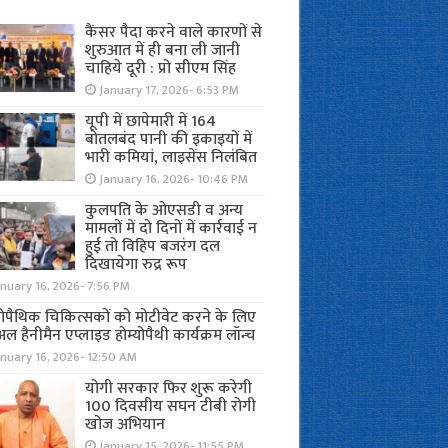
कैंसर पैदा करने वाले कारणों से
शुरुआत में ही बना ली जानी
चाहिये दूरी : प्रो सीएम सिंह
January 17, 2026- 6:53 PM
यूपी में छापेमारी में 164
बोतलबंद पानी की इकाइयों में
भारी कमियां, लाइसेंस निलंबित
January 16, 2026- 10:46 PM
कुलपति के ओएसडी व अन्य
मामलों में दो दिनों में कार्रवाई न
हुई तो विहिप बजरंग दल
दिखायेगा रुद्र रूप
nuary 16, 2026- 7:56 PM
योपैथिक चिकित्सकों को मोटीवेट करने के लिए
अल हैनीमैन एप्लाइड होम्योपैथी कार्यक्रम लॉन्च
nuary 16, 2026- 12:50 AM
योगी सरकार फिर शुरू करेगी
100 दिवसीय सघन टीबी रोगी
खोज अभियान
January 15, 2026- 11:55 PM