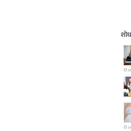
शो
J
Ja