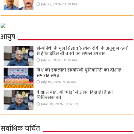
July 27, 2026- 11:30 PM
आयुष
होम्योपैथी के मूल सिद्धांत ‘प्रत्येक रोगी केे अनुकूल दवा’
से हेपेटाइटिस बी व सी का सफल उपचार
July 28, 2026- 11:15 AM
विश्व की इकलौती होम्योपैथी यूनिवर्सिटी का दीक्षांत
समारोह संपन्न
July 19, 2026- 9:36 AM
वे खास बातें, जो ‘भीड़’ से अलग दिखाती हैं इन
चिकित्सक को
June 30, 2026- 11:32 PM
सर्वाधिक चर्चित