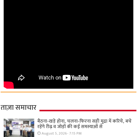
ताज़ा समाचार
बैठना-खड़े होना, चलना-फिरना सही मुद्रा में करिये, बचे
रहेंगे रीढ़ व जोड़ों की कई समस्याओं से
August 5, 2026- 7:15 PM