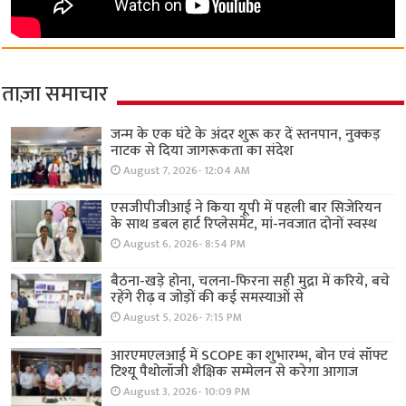
ताज़ा समाचार
जन्म के एक घंटे के अंदर शुरू कर दें स्तनपान, नुक्कड़
नाटक से दिया जागरूकता का संदेश
August 7, 2026- 12:04 AM
एसजीपीजीआई ने किया यूपी में पहली बार सिजेरियन
के साथ डबल हार्ट रिप्लेसमेंट, मां-नवजात दोनों स्वस्थ
August 6, 2026- 8:54 PM
बैठना-खड़े होना, चलना-फिरना सही मुद्रा में करिये, बचे
रहेंगे रीढ़ व जोड़ों की कई समस्याओं से
August 5, 2026- 7:15 PM
आरएमएलआई में SCOPE का शुभारम्भ, बोन एवं सॉफ्ट
टिश्यू पैथोलॉजी शैक्षिक सम्मेलन से करेगा आगाज
August 3, 2026- 10:09 PM