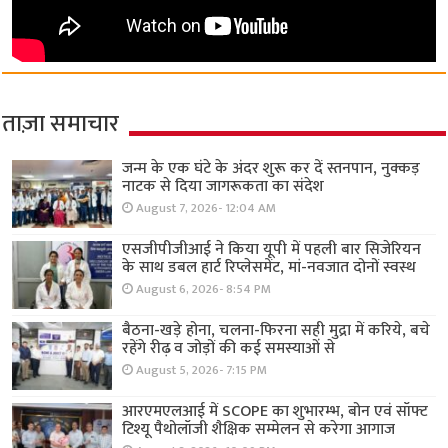
ताज़ा समाचार
जन्म के एक घंटे के अंदर शुरू कर दें स्तनपान, नुक्कड़
नाटक से दिया जागरूकता का संदेश
August 7, 2026- 12:04 AM
एसजीपीजीआई ने किया यूपी में पहली बार सिजेरियन
के साथ डबल हार्ट रिप्लेसमेंट, मां-नवजात दोनों स्वस्थ
August 6, 2026- 8:54 PM
बैठना-खड़े होना, चलना-फिरना सही मुद्रा में करिये, बचे
रहेंगे रीढ़ व जोड़ों की कई समस्याओं से
August 5, 2026- 7:15 PM
आरएमएलआई में SCOPE का शुभारम्भ, बोन एवं सॉफ्ट
टिश्यू पैथोलॉजी शैक्षिक सम्मेलन से करेगा आगाज