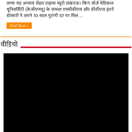
तरफ यह अन्‍याय सेहत टाइम्‍स ब्‍यूरो लखनऊ। किंग जॉर्ज मेडिकल
यूनिवर्सिटी (केजीएमयू) के समस्त एमबीबीएस और बीडीएस इंटर्न
डॉक्‍टरों ने अपने 10 साल पुरानी दर पर मिल …
Read More »
वीडियो