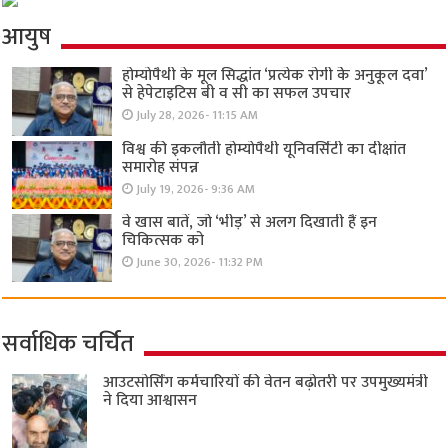
आयुष
होम्योपैथी के मूल सिद्धांत ‘प्रत्येक रोगी केे अनुकूल दवा’
से हेपेटाइटिस बी व सी का सफल उपचार
July 28, 2026- 11:15 AM
विश्व की इकलौती होम्योपैथी यूनिवर्सिटी का दीक्षांत
समारोह संपन्न
July 19, 2026- 9:36 AM
वे खास बातें, जो ‘भीड़’ से अलग दिखाती हैं इन
चिकित्सक को
June 30, 2026- 11:32 PM
सर्वाधिक चर्चित
आउटसोर्सिंग कर्मचारियों की वेतन बढ़ोतरी पर उपमुख्यमंत्री
ने दिया आश्वासन