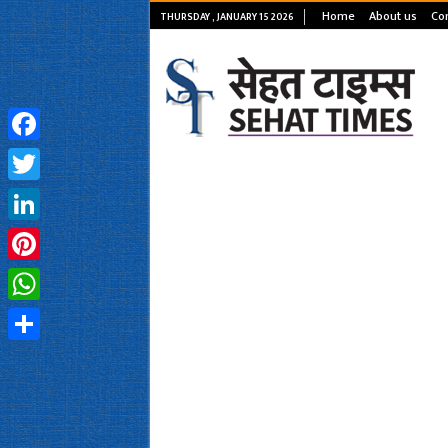
Home
About us
Con
THURSDAY , JANUARY 15 2026
Facebook
Twitter
LinkedIn
Pinterest
WhatsApp
Share