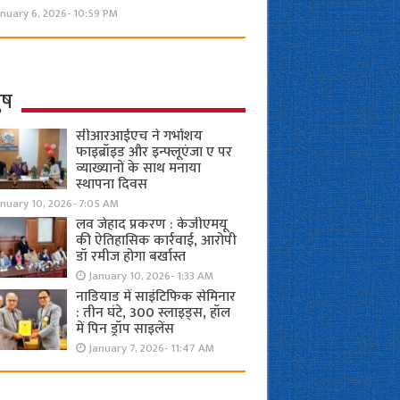
nuary 6, 2026- 10:59 PM
ुष
सीआरआईएच ने गर्भाशय
फाइब्रॉइड और इन्फ्लूएंजा ए पर
व्याख्यानों के साथ मनाया
स्थापना दिवस
anuary 10, 2026- 7:05 AM
लव जेहाद प्रकरण : केजीएमयू
की ऐतिहासिक कार्रवाई, आरोपी
डॉ रमीज होगा बर्खास्त
January 10, 2026- 1:33 AM
नाडियाड में साइंटिफिक सेमिनार
: तीन घंटे, 300 स्लाइड्स, हॉल
में पिन ड्रॉप साइलेंस
January 7, 2026- 11:47 AM