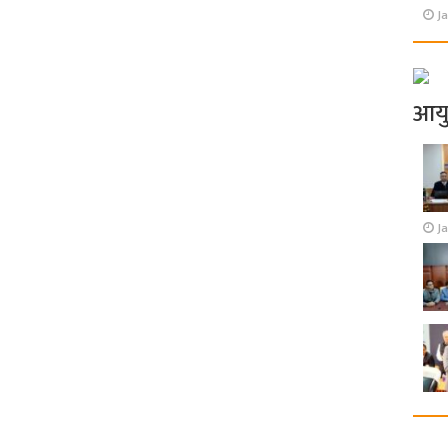
Ja
आय
J