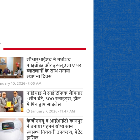
ध
सीआरआईएच ने गर्भाशय
फाइब्रॉइड और इन्फ्लूएंजा ए पर
व्याख्यानों के साथ मनाया
स्थापना दिवस
anuary 10, 2026- 7:05 AM
नाडियाड में साइंटिफिक सेमिनार
: तीन घंटे, 300 स्लाइड्स, हॉल
में पिन ड्रॉप साइलेंस
January 7, 2026- 11:47 AM
केजीएमयू व आईआईटी कानपुर
ने बनाया पहनने योग्य स्तन
स्वास्थ्य निगरानी उपकरण, पेटेंट
हासिल