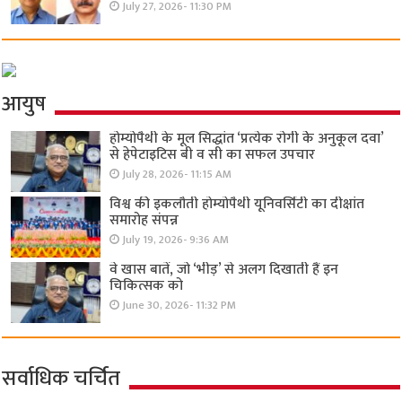
July 27, 2026- 11:30 PM
आयुष
होम्योपैथी के मूल सिद्धांत ‘प्रत्येक रोगी केे अनुकूल दवा’
से हेपेटाइटिस बी व सी का सफल उपचार
July 28, 2026- 11:15 AM
विश्व की इकलौती होम्योपैथी यूनिवर्सिटी का दीक्षांत
समारोह संपन्न
July 19, 2026- 9:36 AM
वे खास बातें, जो ‘भीड़’ से अलग दिखाती हैं इन
चिकित्सक को
June 30, 2026- 11:32 PM
सर्वाधिक चर्चित