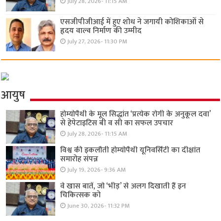
July 28, 2026- 11:15 AM
एसजीपीजीआई में हुए शोध ने जगायी कोशिकाओं से
हृदय वाल्व निर्माण की उम्मीद
July 27, 2026- 11:30 PM
आयुष
होम्योपैथी के मूल सिद्धांत ‘प्रत्येक रोगी केे अनुकूल दवा’
से हेपेटाइटिस बी व सी का सफल उपचार
July 28, 2026- 11:15 AM
विश्व की इकलौती होम्योपैथी यूनिवर्सिटी का दीक्षांत
समारोह संपन्न
July 19, 2026- 9:36 AM
वे खास बातें, जो ‘भीड़’ से अलग दिखाती हैं इन
चिकित्सक को
June 30, 2026- 11:32 PM