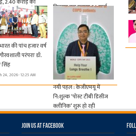
ाई, 2.40 करोड़ की
वितरण कर मनाया 24 मार्च
 भूमि अतिक्रमण मुक्त
को विश्व टीबी दिवस
h 25, 2026- 9:42 AM
March 25, 2026- 6:03 AM
 भारत की पांच हजार वर्ष
 गौरवशाली परंपराः डॉ.
र सिंह
h 24, 2026- 12:25 AM
नयी पहल : केजीएमयू में
नि:शुल्क ‘पोस्ट टीबी डिसीज
क्लीनिक’ शुरू हो रही
March 23, 2026- 10:56 PM
Join us at Facebook
Foll