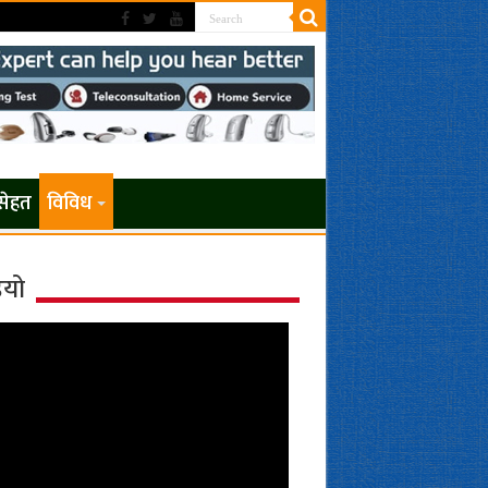
सेहत
विविध
ियो