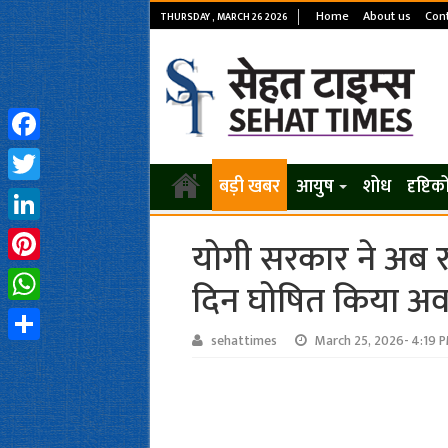
Home
About us
Cont
THURSDAY , MARCH 26 2026
Facebook
बड़ी खबर
आयुष
शोध
दृष्टि
Twitter
LinkedIn
योगी सरकार ने अब र
Pinterest
दिन घोषित किया अ
WhatsApp
sehattimes
March 25, 2026- 4:19 
Share