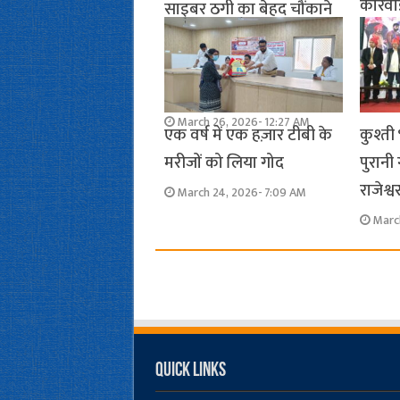
कार्रव
साइबर ठगी का बेहद चौंकाने
सरकारी
वाला मामला, 73 दिन रहे
डिजिटल अरेस्ट, 1.17 करोड़
Marc
गंवाये
March 26, 2026- 12:27 AM
एक वर्ष में एक हज़ार टीबी के
कुश्ती
मरीजों को लिया गोद
पुरानी
राजेश्व
March 24, 2026- 7:09 AM
Marc
Quick Links